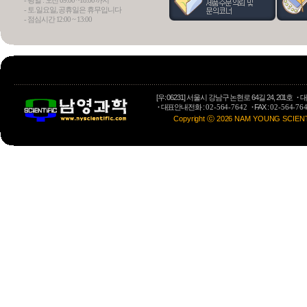
- 평일 : 오전 09:00 ~18:00 까지
- 토.일요일, 공휴일은 휴무입니다
- 점심시간 12:00 ~ 13:00
Osmome
Preparative LC
[우: 06231] 서울시 강남구 논현로 64길 24, 201호
·
대
·
대표안내전화 :
·
FAX :
02-564-7642
02-564-76
Copyright ⓒ 2026 NAM YOUNG SCIENTIFI