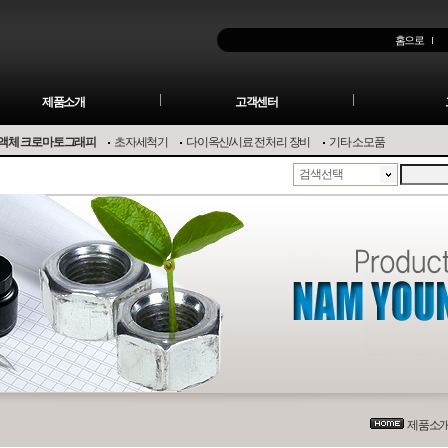
홈으로
제품소개
고객센터
액체 크로마토그래피
초자세척기
다이옥신/시료 전처리 장비
기타 소모품
검색선택
제품소개