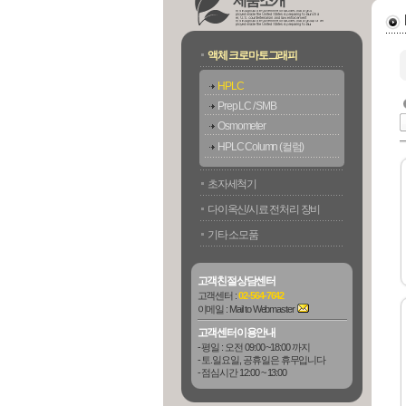
제품소개
액체 크로마토그래피
HPLC
Prep LC / SMB
Osmometer
HPLC Column (컬럼)
초자세척기
다이옥신/시료 전처리 장비
기타 소모품
고객친절상담센터
고객센터 :
02-564-7642
이메일 :
Mail to Webmaster
고객센터이용안내
- 평일 : 오전 09:00 ~18:00 까지
- 토.일요일, 공휴일은 휴무입니다
- 점심시간 12:00 ~ 13:00