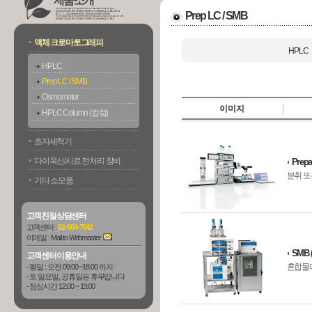
제품소개
Prep LC / SMB
액체 크로마토그래피
HPLC
HPLC
Prep LC / SMB
Osmometer
이미지
HPLC Column (컬럼)
초자세척기
다이옥신/시료 전처리 장비
Prepa
분취 또
기타 소모품
고객친절상담센터
고객센터 :
02-564-7642
이메일 :
Mail to Webmaster
SMB (
고객센터이용안내
혼합물에
- 평일 : 오전 09:00 ~18:00 까지
- 토.일요일, 공휴일은 휴무입니다
- 점심시간 12:00 ~ 13:00