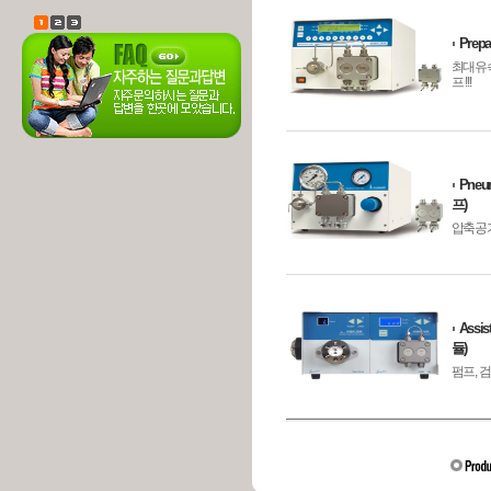
Prep
최대유속 
프 !!!
Pneu
프)
압축공기
Assi
듈)
펌프, 