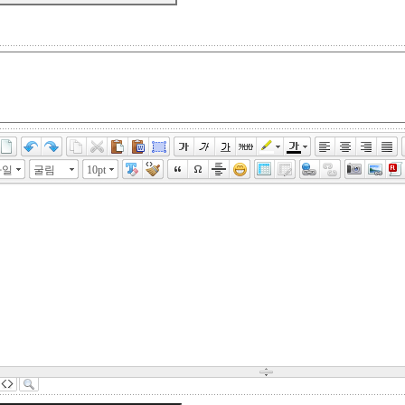
타일
굴림
10pt