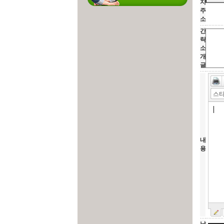
지
주
소
간
략
소
개
글
스
내
용