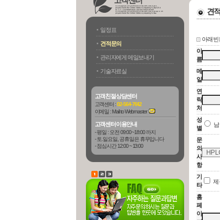
고객센터
견
일정표
아래 빈
견적문의
이
관리자에게 메일보내기
름
기술자료실
메
일
연
고객친절상담센터
락
고객센터 :
02-564-7642
처
이메일 :
Mail to Webmaster
성
고객센터이용안내
별
- 평일 : 오전 09:00 ~18:00 까지
- 토.일요일, 공휴일은 휴무입니다
문
- 점심시간 12:00 ~ 13:00
의
사
항
기
제
타
홈
페
이