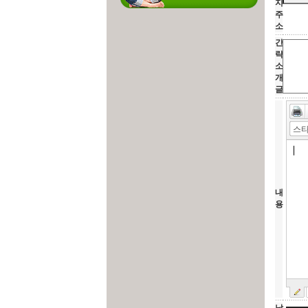
지
주
소
간
략
소
개
글
스
내
용