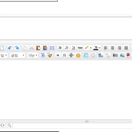
타일
굴림
10pt