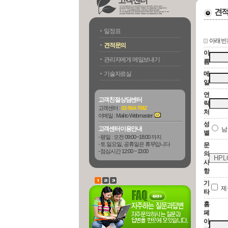
고객센터
견
일정표
아래 빈
견적문의
이
관리자에게 메일보내기
름
기술자료실
메
일
연
고객친절상담센터
락
고객센터 :
02-564-7642
처
이메일 :
Mail to Webmaster
성
고객센터이용안내
별
- 평일 : 오전 09:00 ~18:00 까지
- 토.일요일, 공휴일은 휴무입니다
문
- 점심시간 12:00 ~ 13:00
의
사
항
기
제
타
홈
페
이